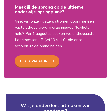
Maak jij de sprong op de ultieme
onderwijs-springplank?
Veel van onze invallers stromen door naar een
vaste school, word jij onze nieuwe flexibele
held? Per 1 augustus zoeken we enthousiaste
Leerkrachten LB (wtf 0.4-1.0) die onze
scholen uit de brand helpen.
BEKIJK VACATURE
Wil je onderdeel uitmaken van
ons team?