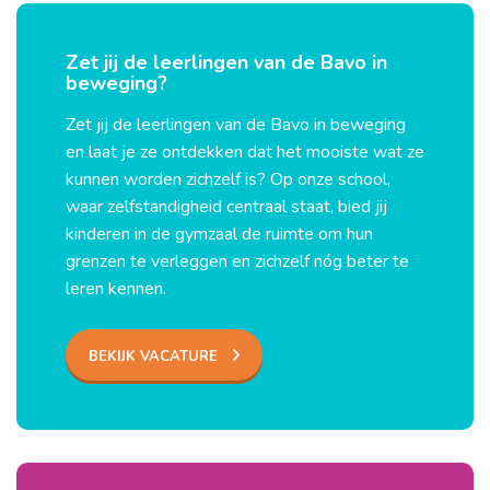
Zet jij de leerlingen van de Bavo in
beweging?
Zet jij de leerlingen van de Bavo in beweging
en laat je ze ontdekken dat het mooiste wat ze
kunnen worden zichzelf is? Op onze school,
waar zelfstandigheid centraal staat, bied jij
kinderen in de gymzaal de ruimte om hun
grenzen te verleggen en zichzelf nóg beter te
leren kennen.
BEKIJK VACATURE