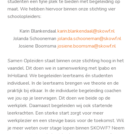
studenten een fijne plek te bieden met begeleiding op
maat. We hebben hiervoor binnen onze stichting vier
schoolopleiders:
Karin Blankendaal
karin.blankendaal@
skowf.nl
Jolanda Schooneman
jolanda.schooneman@
skowf.nl
Josiene Boomsma
josiene.boomsma@skowf.
nl
Samen Opleiden
staat binnen onze stichting hoog in het
vaandel. Dit doen we in samenwerking met Ipabo en
InHolland. We begeleiden leerteams én studenten
individueel. In de leerteams brengen we theorie en de
praktijk bij elkaar. In de individuele begeleiding coachen
we jou op je leervragen. Dit doen we beide op de
werkplek. Daarnaast begeleiden wij ook startende
leerkrachten. Een sterke start zorgt voor meer
werkplezier en een stevige basis voor de toekomst. Wil
je meer weten over stage lopen binnen SKOWF? Neem