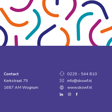
Contact
0229 - 544 810
Kerkstraat 79
info@skowf.nl
1687 AM Wognum
www.skowf.nl